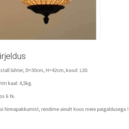
irjeldus
istall lühter, D=30cm, H=42cm, kood: L30.
htri kaal: 4,5kg.
os 6 tk.
si hinnapakkumist, rendime ainult koos meie paigaldusega !