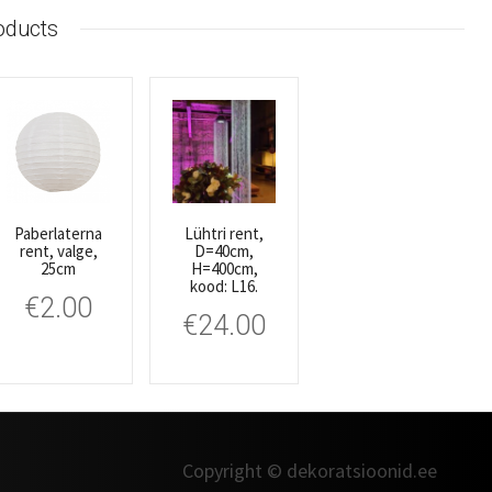
oducts
Paberlaterna
Lühtri rent,
rent, valge,
D=40cm,
25cm
H=400cm,
kood: L16.
€
2.00
€
24.00
Copyright © dekoratsioonid.ee