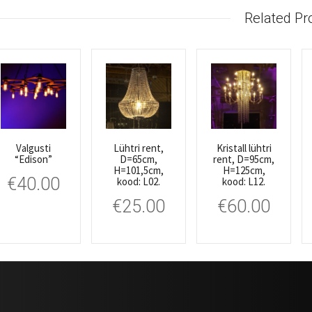
Related Pr
Valgusti
Lühtri rent,
Kristall lühtri
“Edison”
D=65cm,
rent, D=95cm,
H=101,5cm,
H=125cm,
€
40.00
kood: L02.
kood: L12.
€
25.00
€
60.00