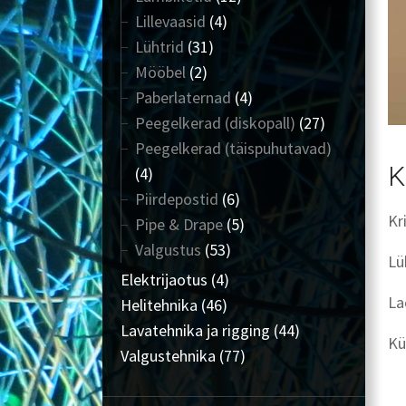
Lillevaasid
(4)
Lühtrid
(31)
Mööbel
(2)
Paberlaternad
(4)
Peegelkerad (diskopall)
(27)
Peegelkerad (täispuhutavad)
K
(4)
Piirdepostid
(6)
Kr
Pipe & Drape
(5)
Valgustus
(53)
Lü
Elektrijaotus
(4)
La
Helitehnika
(46)
Lavatehnika ja rigging
(44)
Kü
Valgustehnika
(77)