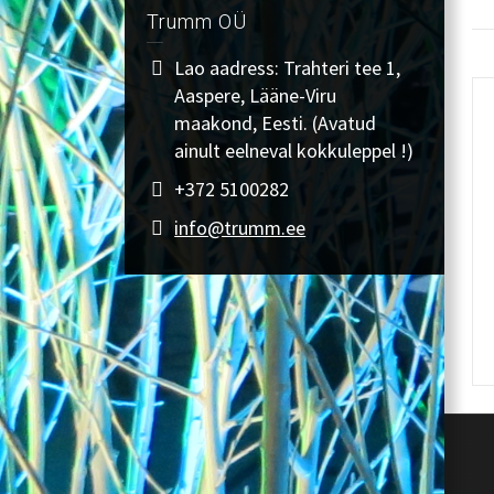
Trumm OÜ
Lao aadress: Trahteri tee 1,
Aaspere, Lääne-Viru
maakond, Eesti. (Avatud
ainult eelneval kokkuleppel !)
+372 5100282
info@trumm.ee